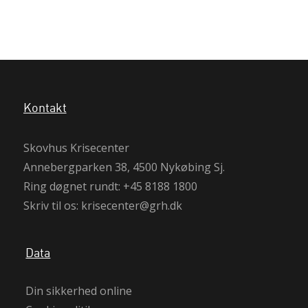
Kontakt
Skovhus Krisecenter
Annebergparken 38, 4500 Nykøbing Sj.
Ring døgnet rundt:
+45 8188 1800
Skriv til os:
krisecenter@grh.dk
Data
Din sikkerhed online