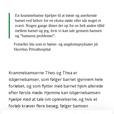
En krammebamse hjælper til at trøste og anerkende
barnet ved behov for en ekstra støtte eller når noget er
svært. Nogen gange åbner det op for en helt anden tillid
mellem barnet og jeg, hvis vi kan tale gennem bamsen
og ”bamsens problemer”.
Fortæller Ida som er børne- og ungdomspsykiater på
Skovhus Privathospital
Krammebamserne Theo og Thea er
isbjørnebamser, som følger barnet igennem hele
forløbet, og som flytter med barnet hjem allerede
efter første møde. Hjemme kan isbjørnebamsen
hjælpe med at tale om oplevelserne, og hvis et
forløb kræver flere besøg, følger bamsen
selvfølgelig med. Theo og Thea er bamser, der