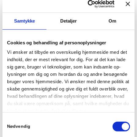
hele tiden er der for barnet. Bamsebøgerne kan
uddeles, hvis der er særligt behov for at forberede
Samtykke
Detaljer
Om
barnet på, hvad der skal ske. Bogen ”Oscar, Theo
og et lille bitte hul i hjertet” fungerer som
afledning for barnet og giver også støtte til
Cookies og behandling af personoplysninger
forældre til, hvordan de kan tale med barnet om
Vi ønsker at tilbyde en overskuelig hjemmeside med det
deres oplevelser og følelser. Vi har søgt og fået
indhold, der er mest relevant for dig. For at det kan lade
bevilliget 24 bamser og 10 bøger.
sig gøre, bruger vi teknologier, som kan indsamle op-
lysninger om dig og om hvordan du og andre besøgende
FAKTA OM KRAMMEBAMSER
bruger vores hjemmeside. Vi ønsker med denne politik at
Siden 2007 har TrygFonden uddelt isbjørnekrammebamser til børn,
skabe gennemsigtighed og give dig et fuldt overblik over,
der skal igennem et forløb på et hospital eller en specialklinik i
Danmark. Krammebamserne gør ofte, at mødet med sundhedsvæsenet
hvad behandlingen af dine oplysninger indebærer, hvad
bliver mindre ubehageligt, både for barnet og for dets forældre.
du skal være opmærksom på, samt hvilke muligheder du
har for at modsætte dig behandlingen.
Du kan læse mere om krammebamserne på
Samtykkevalg
TrygFondens egen hjemmeside
.
BEHANDLING AF PERSONOPLYSNINGER VED
Nødvendig
BRUG AF COOKIES