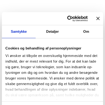
Tips til privat browsing (inkognito-tilstand)
Hvis du bruger privat browsing (inkognito-
tilstand) bliver din søgehistorik ikke gemt, og
Samtykke
Detaljer
Om
derfor er der ingen, der kan se, hvilke sider du har
besøgt.
Cookies og behandling af personoplysninger
Vi ønsker at tilbyde en overskuelig hjemmeside med det
Typisk kan man højreklikke på browserikonet og
indhold, der er mest relevant for dig. For at det kan lade
vælge “inkognito” eller “privat,” men det afhænger
sig gøre, bruger vi teknologier, som kan indsamle op-
af, hvilken browser du bruger.
lysninger om dig og om hvordan du og andre besøgende
bruger vores hjemmeside. Vi ønsker med denne politik at
Fra mobilen kan du typisk vælge at åbne et nyt
skabe gennemsigtighed og give dig et fuldt overblik over,
inkognito eller privat faneblad, ligesom du ellers
hvad behandlingen af dine oplysninger indebærer, hvad
åbner et nyt faneblad. Her følger en guide til at
du skal være opmærksom på, samt hvilke muligheder du
bruge ”inkognito-tilstand” på forskellige
har for at modsætte dig behandlingen.
programmer: