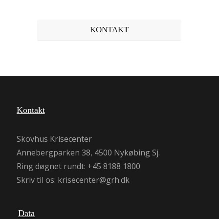
KONTAKT
Kontakt
Skovhus Krisecenter
Annebergparken 38, 4500 Nykøbing Sj.
Ring døgnet rundt:
+45 8188 1800
Skriv til os:
krisecenter@grh.dk
Data